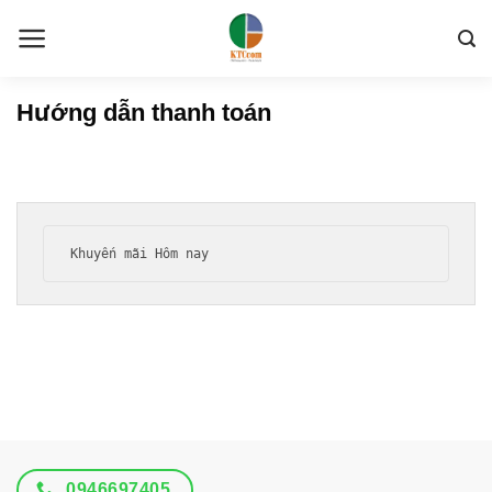
Skip
to
content
Hướng dẫn thanh toán
Khuyến mãi Hôm nay
0946697405