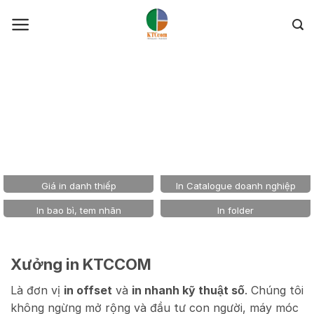
Skip
to
content
Giá in danh thiếp
In Catalogue doanh nghiệp
In bao bì, tem nhãn
In folder
Xưởng in KTCCOM
Là đơn vị
in offset
và
in nhanh kỹ thuật số
. Chúng tôi
không ngừng mở rộng và đầu tư con người, máy móc