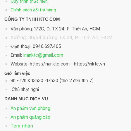
Quy trình thực hiện
Chính sách đổi trả hàng
CÔNG TY TNHH KTC COM
Văn phòng: 172C, Đ. TX 24, P. Thới An, HCM
Xưởng: 36/54 đường TX 24, P. Thới An, HCM
Điện thoại: 0946.697.405
Email:
inanktc@gmail.com
Website: https://inanktc.com - https://inktc.vn
Giờ làm việc
8h - 12h & 13h30 -17h30 (thứ 2 đến thứ 7)
Chủ nhật nghỉ
DANH MỤC DỊCH VỤ
Ấn phẩm văn phòng
Ấn phẩm quảng cáo
Tem nhãn