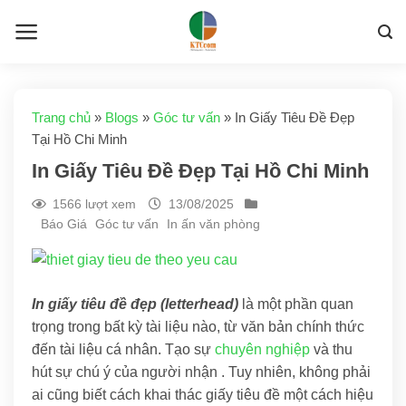
Skip
to
content
Trang chủ
»
Blogs
»
Góc tư vấn
»
In Giấy Tiêu Đề Đẹp
Tại Hồ Chi Minh
In Giấy Tiêu Đề Đẹp Tại Hồ Chi Minh
1566 lượt xem
13/08/2025
Báo Giá
Góc tư vấn
In ấn văn phòng
In giấy tiêu đề đẹp (letterhead)
là một phần quan
trọng trong bất kỳ tài liệu nào, từ văn bản chính thức
đến tài liệu cá nhân. Tạo sự
chuyên nghiệp
và thu
hút sự chú ý của người nhận . Tuy nhiên, không phải
ai cũng biết cách khai thác giấy tiêu đề một cách hiệu