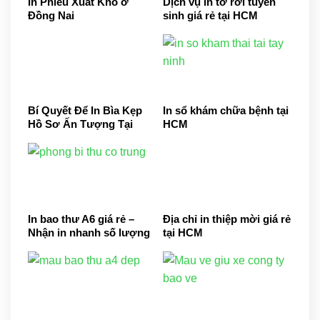
In Phiếu Xuất Kho ở
Dịch vụ in tờ rơi tuyển
Đồng Nai
sinh giá rẻ tại HCM
Bí Quyết Để In Bìa Kẹp
In sổ khám chữa bệnh tại
Hồ Sơ Ấn Tượng Tại
HCM
HCM
In bao thư A6 giá rẻ –
Địa chỉ in thiệp mời giá rẻ
Nhận in nhanh số lượng
tại HCM
ít