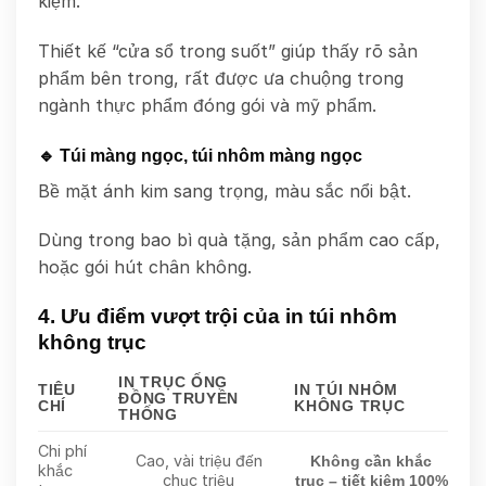
kiệm.
Thiết kế “cửa sổ trong suốt” giúp thấy rõ sản
phẩm bên trong, rất được ưa chuộng trong
ngành thực phẩm đóng gói và mỹ phẩm.
🔹 Túi màng ngọc, túi nhôm màng ngọc
Bề mặt ánh kim sang trọng, màu sắc nổi bật.
Dùng trong bao bì quà tặng, sản phẩm cao cấp,
hoặc gói hút chân không.
4. Ưu điểm vượt trội của in túi nhôm
không trục
IN TRỤC ỐNG
TIÊU
IN TÚI NHÔM
ĐỒNG TRUYỀN
CHÍ
KHÔNG TRỤC
THỐNG
Chi phí
Cao, vài triệu đến
Không cần khắc
khắc
chục triệu
trục – tiết kiệm 100%