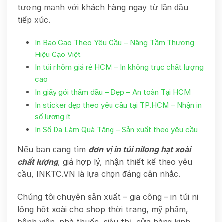
tượng mạnh với khách hàng ngay từ lần đầu
tiếp xúc.
In Bao Gạo Theo Yêu Cầu – Nâng Tầm Thương
Hiệu Gạo Việt
In túi nhôm giá rẻ HCM – In không trục chất lượng
cao
In giấy gói thấm dầu – Đẹp – An toàn Tại HCM
In sticker đẹp theo yêu cầu tại TP.HCM – Nhận in
số lượng ít
In Sổ Da Làm Quà Tặng – Sản xuất theo yêu cầu
Nếu bạn đang tìm
đơn vị in túi nilong hạt xoài
chất lượng
, giá hợp lý, nhận thiết kế theo yêu
cầu, INKTC.VN là lựa chọn đáng cân nhắc.
Chúng tôi chuyên sản xuất – gia công – in túi ni
lông hột xoài cho shop thời trang, mỹ phẩm,
bệnh viện, nhà thuốc, siêu thị, cửa hàng kinh