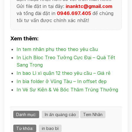
Gửi file đặt in tại đây:
inanktc@gmail.com
và tổng đài đặt in
0946.697.405
để chúng
tôi tư vấn được chính xác nhất!
Xem thêm:
In tem nhãn phụ theo theo yêu cầu
In Lịch Bloc Treo Tường Cực Đại – Quà Tết
Sang Trọng
In bao Lì xì quận 12 theo yêu cầu – Giá rẻ
In bìa folder ở Vũng Tàu – In offset đẹp
In Vé Sự Kiện & Vé Bóc Thăm Trúng Thưởng
Danh mục:
In ấn quảng cáo
Tem Nhãn
Từ khóa:
in bao bì