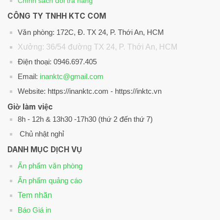
Chính sách đổi trả hàng
CÔNG TY TNHH KTC COM
Văn phòng: 172C, Đ. TX 24, P. Thới An, HCM
Xưởng: 36/54 đường TX 24, P. Thới An, HCM
Điện thoại: 0946.697.405
Email:
inanktc@gmail.com
Website: https://inanktc.com - https://inktc.vn
Giờ làm việc
8h - 12h & 13h30 -17h30 (thứ 2 đến thứ 7)
Chủ nhật nghỉ
DANH MỤC DỊCH VỤ
Ấn phẩm văn phòng
Ấn phẩm quảng cáo
Tem nhãn
Báo Giá in