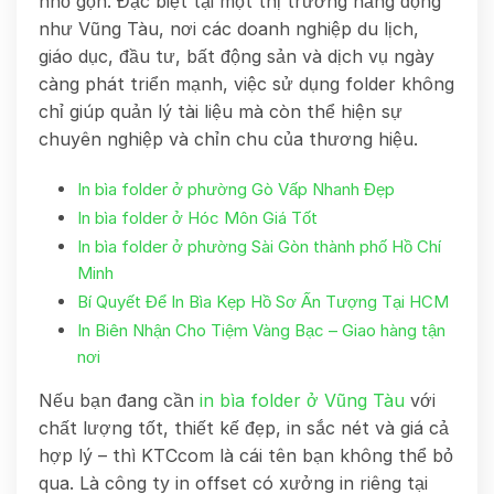
nhỏ gọn. Đặc biệt tại một thị trường năng động
như Vũng Tàu, nơi các doanh nghiệp du lịch,
giáo dục, đầu tư, bất động sản và dịch vụ ngày
càng phát triển mạnh, việc sử dụng folder không
chỉ giúp quản lý tài liệu mà còn thể hiện sự
chuyên nghiệp và chỉn chu của thương hiệu.
In bìa folder ở phường Gò Vấp Nhanh Đẹp
In bìa folder ở Hóc Môn Giá Tốt
In bìa folder ở phường Sài Gòn thành phố Hồ Chí
Minh
Bí Quyết Để In Bìa Kẹp Hồ Sơ Ấn Tượng Tại HCM
In Biên Nhận Cho Tiệm Vàng Bạc – Giao hàng tận
nơi
Nếu bạn đang cần
in bìa folder ở Vũng Tàu
với
chất lượng tốt, thiết kế đẹp, in sắc nét và giá cả
hợp lý – thì KTCcom là cái tên bạn không thể bỏ
qua. Là công ty in offset có xưởng in riêng tại