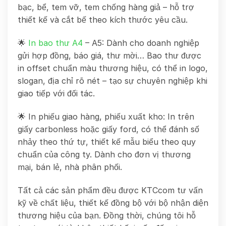
bạc, bể, tem vỡ, tem chống hàng giả – hỗ trợ
thiết kế và cắt bế theo kích thước yêu cầu.
🌟
In bao thư A4
– A5: Dành cho doanh nghiệp
gửi hợp đồng, báo giá, thư mời… Bao thư được
in offset chuẩn màu thương hiệu, có thể in logo,
slogan, địa chỉ rõ nét – tạo sự chuyên nghiệp khi
giao tiếp với đối tác.
🌟 In phiếu giao hàng, phiếu xuất kho: In trên
giấy carbonless hoặc giấy ford, có thể đánh số
nhảy theo thứ tự, thiết kế mẫu biểu theo quy
chuẩn của công ty. Dành cho đơn vị thương
mại, bán lẻ, nhà phân phối.
Tất cả các sản phẩm đều được KTCcom tư vấn
kỹ về chất liệu, thiết kế đồng bộ với bộ nhận diện
thương hiệu của bạn. Đồng thời, chúng tôi hỗ