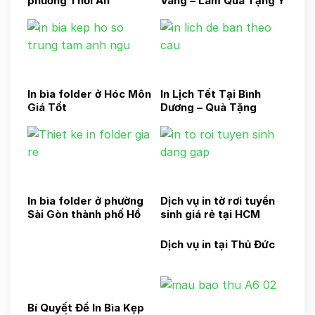
phường Thới An
Vàng – Làm Quà Tặng Ý
TP.HCM
Nghĩa
In bìa folder ở Hóc Môn
In Lịch Tết Tại Bình
Giá Tốt
Dương – Quà Tặng
Doanh Nghiệp Sang
Trọng
In bìa folder ở phường
Dịch vụ in tờ rơi tuyển
Sài Gòn thành phố Hồ
sinh giá rẻ tại HCM
Chí Minh
Dịch vụ in tại Thủ Đức
Bí Quyết Để In Bìa Kẹp