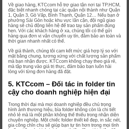
Về giao hàng, KTCcom hỗ trợ giao tận nơi tại TP.HCM,
đặc biệt nhanh chóng tại các quận nội thành như Quận
1, Quận 3, Gò Vấp, Bình Thạnh, Quận 12… Nếu bạn ở
phường Sài Gòn hoặc khu vực lân cận, đội ngũ giao
hàng sẽ chủ động liên hệ để trao tay sản phẩm đúng
hẹn. Với các khách hàng ở xa, chúng tôi có thể gửi
hàng qua đơn vị vận chuyển uy tín, đảm bảo an toàn và
thời gian nhanh nhất có thể.
Về giá thành, chúng tôi cam kết mức giá hợp lý so với
mặt bằng chung, tương xứng với chất lượng sản phẩm
mà bạn nhận được. KTCcom không chạy theo giá rẻ,
mà tập trung vào giá trị thực, đảm bảo bạn luôn hài
lòng với từng đơn hàng đã đặt.
5. KTCcom – Đối tác in folder tin
cậy cho doanh nghiệp hiện đại
Trong thời đại mà mọi doanh nghiệp đều chú trọng
hình ảnh thương hiệu, bìa folder không còn là chi tiết
nhỏ lẻ mà là một phần không thể thiếu trong nhận diện
chuyên nghiệp. Một chiếc folder thiết kế đẹp, in sắc nét,
gia công chỉn chu sẽ giúp bạn tự tin hơn trong mọi tình