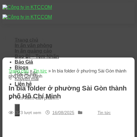
Skip
to
content
Khuyến mãi Hôm nay
Trang chủ
In ấn văn phòng
In ấn quảng cáo
Bao Bì – Tem Nhãn
Báo Giá
Blogs
Trang chủ
»
Tin tức
»
In bìa folder ở phường Sài Gòn thành
Góc tư vấn
phố Hồ Chí Minh
Khuyến mãi
Liên hệ
In bìa folder ở phường Sài Gòn thành
phố Hồ Chí Minh
323 lượt xem
16/08/2025
Tin tức