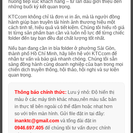
huống tiếp xúc khách hàng – từ lần đầu giới thiệu đến
những buổi ký kết quan trọng.
KTCcom không chỉ là đơn vị in ấn, mà là người đồng
hành giúp bạn truyền tải hình ảnh thương hiệu một
cách tinh tế, hiệu quả và tiết kiệm. Chúng tôi hiểu rõ giá
trị từng sản phẩm bạn cần và luôn nỗ lực để từng chiếc
folder đến tay bạn đều đạt chất lượng tốt nhất.
Nếu bạn đang cần in bìa folder ở phường Sài Gòn,
thành phố Hồ Chí Minh, hãy liên hệ với KTCcom để
nhận tư vấn và báo giá nhanh chóng. Chúng tôi sẵn
sàng đồng hành cùng doanh nghiệp của bạn trong mọi
chiến dịch truyền thông, hội thảo, hội nghị và sự kiện
quan trọng.
Thông báo chính thức:
Lưu ý nhỏ: Độ hiển thị
màu ở các máy tính khác nhau,nên màu sắc bản
in thực tế bên ngoài có thể đậm hoặc nhạt hơn
so với trên màn hình. Gửi file đặt in tại đây:
inanktc@gmail.com
và tổng đài đặt in
0946.697.405
để chúng tôi tư vấn được chính