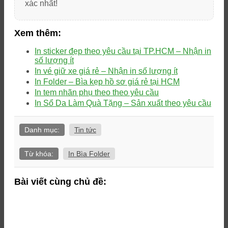
xác nhất!
Xem thêm:
In sticker đẹp theo yêu cầu tại TP.HCM – Nhận in
số lượng ít
In vé giữ xe giá rẻ – Nhận in số lượng ít
In Folder – Bìa kẹp hồ sơ giá rẻ tại HCM
In tem nhãn phụ theo theo yêu cầu
In Sổ Da Làm Quà Tặng – Sản xuất theo yêu cầu
Danh mục:
Tin tức
Từ khóa:
In Bìa Folder
Bài viết cùng chủ đề: