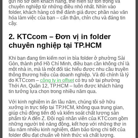
gửi hồ sơ đến khách hàng, thể hiện sự tôn trọng và
chuyên nghiệp từ những điều nhỏ nhất. Nhìn vào
folder, khách hàng có thể đánh giá được phần nào văn
hóa làm việc của bạn – cẩn thận, chỉn chu và đáng tin
cậy.
2. KTCcom – Đơn vị in folder
chuyên nghiệp tại TP.HCM
Khi bạn đang tìm kiếm nơi in bìa folder ở phường Sài
Gòn, thành phố Hồ Chí Minh, điều bạn cần không chỉ là
một nhà in, mà là một đối tác hiểu được nhu cầu truyền
thông thương hiệu của doanh nghiệp. Và đó chính là lý
do KTCcom –
công ty in offset
có trụ sở tại phường
Thới An, Quận 12, TP.HCM – luôn được khách hàng
tin tưởng lựa chọn trong nhiều năm qua.
Với kinh nghiệm in ấn lâu năm, chúng tôi sở hữu
xưởng in trực tiếp tại TP.HCM, không qua trung gian,
giúp chủ động tiến độ và kiểm soát chất lượng sản
phẩm từ A đến Z. Đội ngũ nhân viên của KTCcom gồm
những người trẻ năng động, kết hợp với những thợ in
lâu năm nhiều kinh nghiệm, đảm bảo từng chi tiết của
folder đều đạt chuẩn về hình thức và chất lượng.