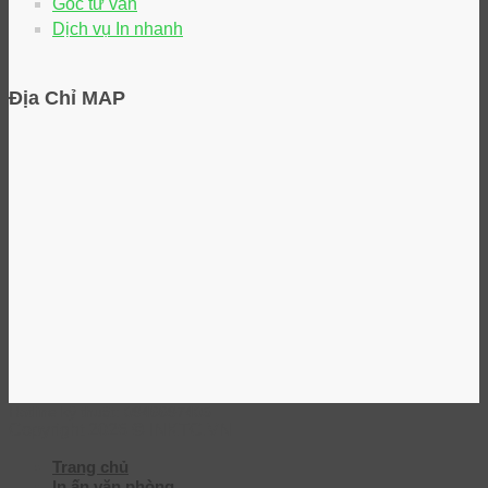
Góc tư vấn
Dịch vụ In nhanh
Địa Chỉ MAP
Hotline kỹ thuật: 0946697405
Copyright 2026 © INKTC.VN
Trang chủ
In ấn văn phòng