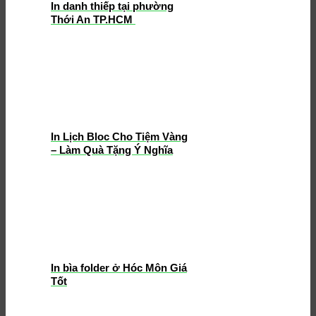
In danh thiếp tại phường
Thới An TP.HCM
In Lịch Bloc Cho Tiệm Vàng
– Làm Quà Tặng Ý Nghĩa
In bìa folder ở Hóc Môn Giá
Tốt