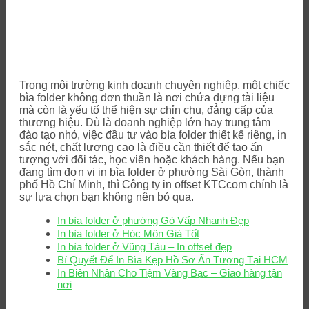
Trong môi trường kinh doanh chuyên nghiệp, một chiếc
bìa folder không đơn thuần là nơi chứa đựng tài liệu
mà còn là yếu tố thể hiện sự chỉn chu, đẳng cấp của
thương hiệu. Dù là doanh nghiệp lớn hay trung tâm
đào tạo nhỏ, việc đầu tư vào bìa folder thiết kế riêng, in
sắc nét, chất lượng cao là điều cần thiết để tạo ấn
tượng với đối tác, học viên hoặc khách hàng. Nếu bạn
đang tìm đơn vị in bìa folder ở phường Sài Gòn, thành
phố Hồ Chí Minh, thì Công ty in offset KTCcom chính là
sự lựa chọn bạn không nên bỏ qua.
In bìa folder ở phường Gò Vấp Nhanh Đẹp
In bìa folder ở Hóc Môn Giá Tốt
In bìa folder ở Vũng Tàu – In offset đẹp
Bí Quyết Để In Bìa Kẹp Hồ Sơ Ấn Tượng Tại HCM
In Biên Nhận Cho Tiệm Vàng Bạc – Giao hàng tận
nơi