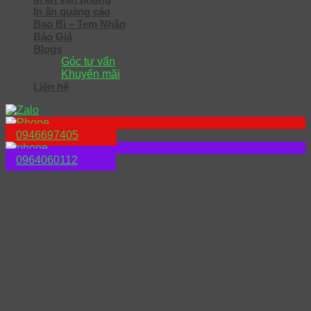
In ấn quảng cáo
Bao Bì – Tem Nhãn
Báo Giá
Blogs
Góc tư vấn
Khuyến mãi
Liên hệ
0946697405
0964060112