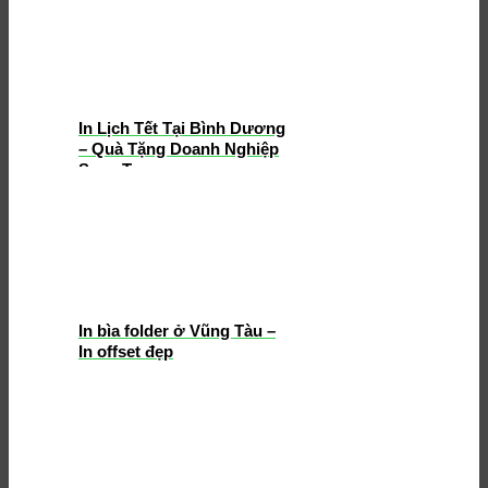
In Lịch Tết Tại Bình Dương
– Quà Tặng Doanh Nghiệp
Sang Trọng
In bìa folder ở Vũng Tàu –
In offset đẹp