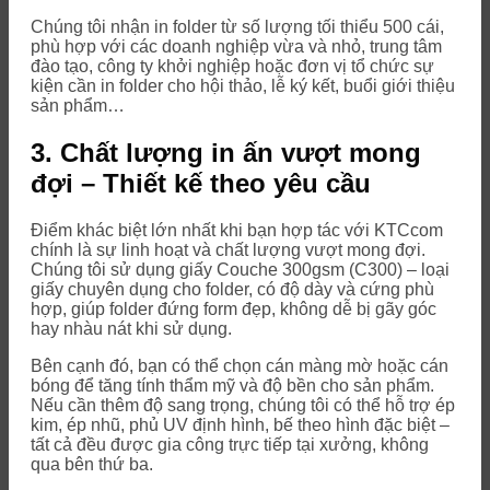
Chúng tôi nhận in folder từ số lượng tối thiểu 500 cái,
phù hợp với các doanh nghiệp vừa và nhỏ, trung tâm
đào tạo, công ty khởi nghiệp hoặc đơn vị tổ chức sự
kiện cần in folder cho hội thảo, lễ ký kết, buổi giới thiệu
sản phẩm…
3. Chất lượng in ấn vượt mong
đợi – Thiết kế theo yêu cầu
Điểm khác biệt lớn nhất khi bạn hợp tác với KTCcom
chính là sự linh hoạt và chất lượng vượt mong đợi.
Chúng tôi sử dụng giấy Couche 300gsm (C300) – loại
giấy chuyên dụng cho folder, có độ dày và cứng phù
hợp, giúp folder đứng form đẹp, không dễ bị gãy góc
hay nhàu nát khi sử dụng.
Bên cạnh đó, bạn có thể chọn cán màng mờ hoặc cán
bóng để tăng tính thẩm mỹ và độ bền cho sản phẩm.
Nếu cần thêm độ sang trọng, chúng tôi có thể hỗ trợ ép
kim, ép nhũ, phủ UV định hình, bế theo hình đặc biệt –
tất cả đều được gia công trực tiếp tại xưởng, không
qua bên thứ ba.