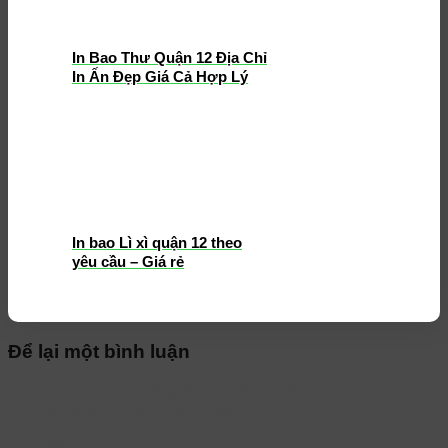
In Bao Thư Quận 12 Địa Chỉ
In Ấn Đẹp Giá Cả Hợp Lý
In bao Lì xì quận 12 theo
yêu cầu – Giá rẻ
Để lại một bình luận
Email của bạn sẽ không được hiển thị công khai.
Các
trường bắt buộc được đánh dấu
*
Bình luận
*