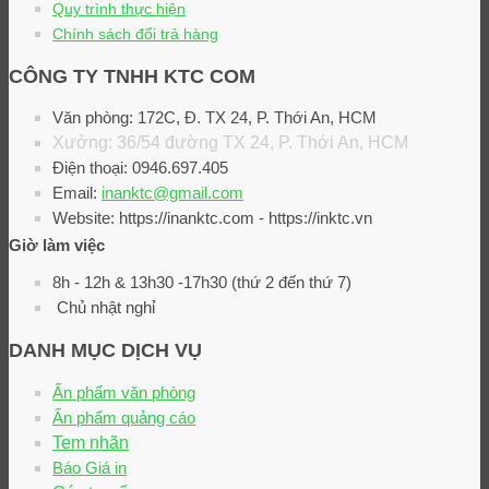
Quy trình thực hiện
Chính sách đổi trả hàng
CÔNG TY TNHH KTC COM
Văn phòng: 172C, Đ. TX 24, P. Thới An, HCM
Xưởng: 36/54 đường TX 24, P. Thới An, HCM
Điện thoại: 0946.697.405
Email:
inanktc@gmail.com
Website: https://inanktc.com - https://inktc.vn
Giờ làm việc
8h - 12h & 13h30 -17h30 (thứ 2 đến thứ 7)
Chủ nhật nghỉ
DANH MỤC DỊCH VỤ
Ấn phẩm văn phòng
Ấn phẩm quảng cáo
Tem nhãn
Báo Giá in