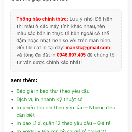
Lưu ý nhỏ: Độ hiển
Thông báo chính thức:
thị màu ở các máy tính khác nhau,nên
màu sắc bản in thực tế bên ngoài có thể
đậm hoặc nhạt hơn so với trên màn hình.
Gửi file đặt in tại đây:
inanktc@gmail.com
và tổng đài đặt in
để chúng tôi
0946.697.405
tư vấn được chính xác nhất!
Xem thêm:
Báo giá in bao thư theo yêu cầu
Dịch vụ in nhanh Kỹ thuật số
In phiếu thu chi theo yêu cầu – Những điều
cần biết
In bao Lì xì quận 12 theo yêu cầu – Giá rẻ
In Folder – Bìa kẹp hồ sơ giá rẻ tại HCM